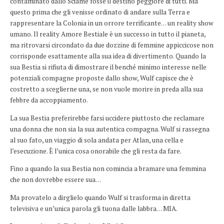
contaminato dallo Sciame fosse il destino peggiore di tutti. Ma
questo prima che gli venisse ordinato di andare sulla Terra e
rappresentare la Colonia in un orrore terrificante… un reality show
umano. Il reality Amore Bestiale è un successo in tutto il pianeta,
ma ritrovarsi circondato da due dozzine di femmine appiccicose non
corrisponde esattamente alla sua idea di divertimento. Quando la
sua Bestia si rifiuta di dimostrare il benché minimo interesse nelle
potenziali compagne proposte dallo show, Wulf capisce che è
costretto a sceglierne una, se non vuole morire in preda alla sua
febbre da accoppiamento.
La sua Bestia preferirebbe farsi uccidere piuttosto che reclamare
una donna che non sia la sua autentica compagna. Wulf si rassegna
al suo fato, un viaggio di sola andata per Atlan, una cella e
l’esecuzione. È l’unica cosa onorabile che gli resta da fare.
Fino a quando la sua Bestia non comincia a bramare una femmina
che non dovrebbe essere sua…
Ma provatelo a dirglielo quando Wulf si trasforma in diretta
televisiva e un’unica parola gli tuona dalle labbra… MIA.