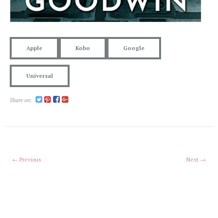
Apple
Kobo
Google
Universal
Share on:
← Previous
Next →