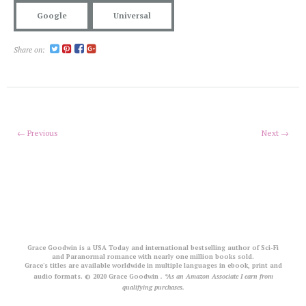
Google
Universal
Share on:
← Previous
Next →
Grace Goodwin is a USA Today and international bestselling author of Sci-Fi
and Paranormal romance with nearly one million books sold.
Grace's titles are available worldwide in multiple languages in ebook, print and
audio formats. © 2020 Grace Goodwin
. *As an Amazon Associate I earn from
qualifying purchases.