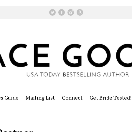
es Guide
Mailing List
Connect
Get Bride Tested!