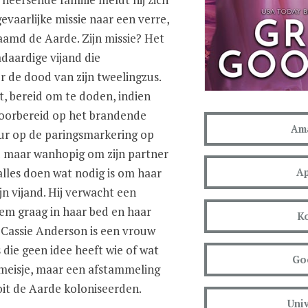
gevaarlijke missie naar een verre,
aamd de Aarde. Zijn missie? Het
daardige vijand die
r de dood van zijn tweelingzus.
ht, bereid om te doden, indien
 voorbereid op het brandende
Am
ur op de paringsmarkering op
d maar wanhopig om zijn partner
alles doen wat nodig is om haar
Ap
n vijand. Hij verwacht een
hem graag in haar bed en haar
K
r Cassie Anderson is een vrouw
die geen idee heeft wie of wat
Go
meisje, maar een afstammeling
oit de Aarde koloniseerden.
Univ