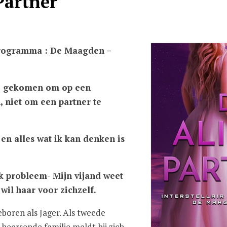
Partner
sprogramma : De Maagden –
de gekomen om op een
 niet om een partner te
 en alles wat ik kan denken is
jk probleem- Mijn vijand weet
 wil haar voor zichzelf.
boren als Jager. Als tweede
heersende familie meldt hij zich