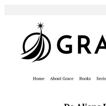
Home
About Grace
Books
Seri