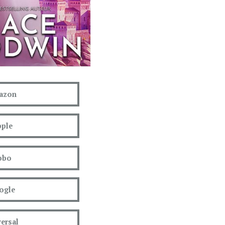
azon
ple
obo
ogle
ersal