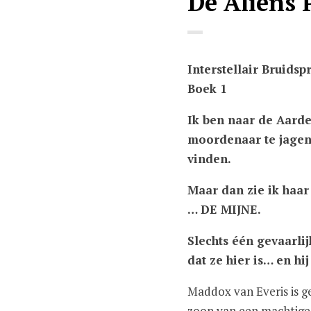
De Aliens 
Interstellair Bruid
Boek 1
Ik ben naar de Aar
moordenaar te jagen,
vinden.
Maar dan zie ik haar
… DE MIJNE.
Slechts één gevaarli
dat ze hier is… en hij
Maddox van Everis is ge
zoon van een machtige 