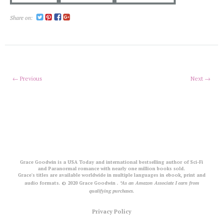
Share on:
← Previous
Next →
Grace Goodwin is a USA Today and international bestselling author of Sci-Fi
and Paranormal romance with nearly one million books sold.
Grace's titles are available worldwide in multiple languages in ebook, print and
audio formats. © 2020 Grace Goodwin
. *As an Amazon Associate I earn from
qualifying purchases.
Privacy Policy