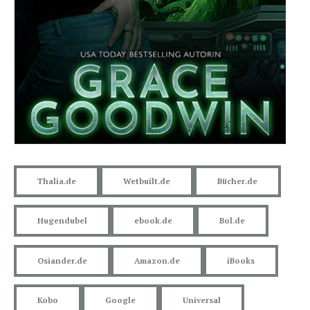
Thalia.de
Wetbuilt.de
Bücher.de
Hugendubel
ebook.de
Bol.de
Osiander.de
Amazon.de
iBooks
Kobo
Google
Universal