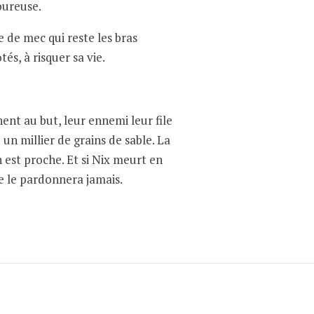
oureuse.
e de mec qui reste les bras
ôtés, à risquer sa vie.
hent au but, leur ennemi leur file
un millier de grains de sable. La
n est proche. Et si Nix meurt en
se le pardonnera jamais.