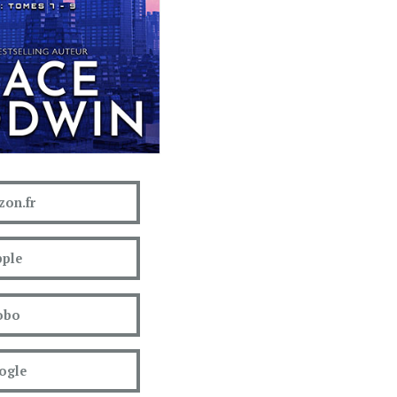
on.fr
ple
obo
ogle