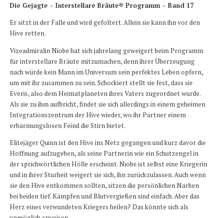
Die Gejagte – Interstellare Bräute® Programm – Band 17
Er sitzt in der Falle und wird gefoltert. Allein sie kann ihn vor den
Hive retten.
Vizeadmiralin Niobe hat sich jahrelang geweigert beim Programm
für interstellare Bräute mitzumachen, denn ihrer Überzeugung
nach würde kein Mann im Universum sein perfektes Leben opfern,
um mit ihr zusammen zu sein. Schockiert stellt sie fest, dass sie
Everis, also dem Heimatplaneten ihres Vaters zugeordnet wurde.
Als sie zu ihm aufbricht, findet sie sich allerdings in einem geheimen
Integrationszentrum der Hive wieder, wo ihr Partner einem
erbarmungslosen Feind die Stirn bietet.
Elitejäger Quinn ist den Hive ins Netz gegangen und kurz davor die
Hoffnung aufzugeben, als seine Partnerin wie ein Schutzengel in
der sprichwörtlichen Hölle erscheint. Niobe ist selbst eine Kriegerin
und in ihrer Sturheit weigert sie sich, ihn zurückzulassen. Auch wenn
sie den Hive entkommen sollten, sitzen die persönlichen Narben
bei beiden tief. Kämpfen und Blutvergießen sind einfach. Aber das
Herz eines verwundeten Kriegers heilen? Das könnte sich als
unmöglich erweisen.