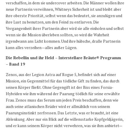
verschaffen, in dem sie undercover arbeiten. Die Männer wollen ihre
neue Partnerin verwöhnen, Whitneys Sicherheit ist und bleibt aber
ihre oberste Priorität, selbst wenn das bedeutet, sie anzulügen und
ihre Lust zu benutzen, um den Feind zu entlarven. Die
Vergangenheit ihrer Partnerin aber wird sie alle einholen und selbst
wenn sie die Mission überleben sollten, so wird die Wahrheit
irgendwann ans Licht kommen. Und ihre hübsche, dralle Partnerin
kann alles verzeihen—alles außer Lügen.
Die Rebellin und ihr Held – Interstellare Bräute® Programm
– Band 19
Zenos, aus der Legion Astra auf Rogue 5, befindet sich auf einer
Mission, ein Gegenmittel für das tödliche Gift zu finden, das durch
seinen Körper fließt. Ohne Gegengift ist der Biss eines Forsia-
Hybriden wie ihm während der Paarung tödlich für seine erwählte
Frau. Zenos muss das Serum um jeden Preis beschaffen, denn wie
auch seine atlanischen Brüder wird er allmählich von seinem
Paarungsinstinkt zerfressen. Das Letzte, was er braucht, ist eine
Ablenkung. Aber nur ein Blick auf die willensstarke Kopfgeldjägerin,
und er kann seinem Körper nicht verwehren, was sie ihm anbietet—