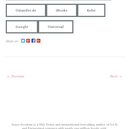
Osiander.de
iBooks
Kobo
Google
Universal
Share on:
← Previous
Next →
Grace Goodwin is a USA Today and international bestselling author of Sci-Fi
and Paranormal romance with nearly one million books sold.