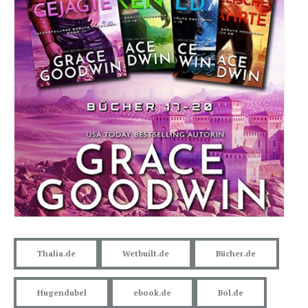
Thalia.de
Wetbuilt.de
Bücher.de
Hugendubel
ebook.de
Bol.de