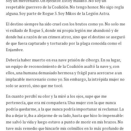
Soy un mercenario. Un ejecutor. Estoy maldito.
No soy un
respetable guerrero de la Coalición. No tengo honor. No sigo regla
alguna. Soy parte de Rogue 5. Soy Mikos de la Legión Astra.
El destino siempre ha sido cruel con los brutos como yo. No solo me
vi exiliado de Rogue 5, donde mi propia legión me abandonó y de
donde hui a razón de un crimen atroz, sino que el destino se aseguró
de que fuera capturado y torturado por la plaga conocida como el
Enjambre.
Debería haber muerto en esa nave prisión de cíborgs. En su lugar,
un equipo de reconocimiento de la Coalición asaltó la nave y, con
ellos, una humana demasiado hermosa y frágil para acercarse a un
implacable mercenario como yo. Sin embargo, la intrépida mujer no
solo se acercó, sino que me
tocó
.
En cuanto percibí su olor y la miré a los ojos, supe que me
pertenecía, que era mi compañera. Una mujer con la que nunca
podría quedarme, a la que nunca podría importunar ni reclamar. La
iba a dejar ir, iba a alejarme de su lado, hasta que hizo lo impensable:
me salvó la vida y luego estuvo a punto de morir en mis brazos. No
tuve más remedio que hincarle mis colmillos en lo más profundo de