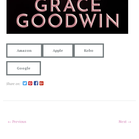
Amazon
Apple
Kobo
Google
Share on:
← Previous
Next →