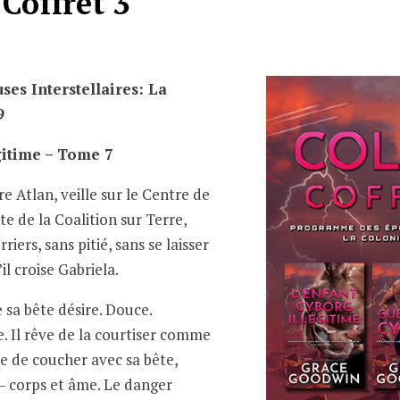
Coffret 3
es Interstellaires: La
9
gitime – Tome 7
e Atlan, veille sur le Centre de
e de la Coalition sur Terre,
iers, sans pitié, sans se laisser
il croise Gabriela.
 sa bête désire. Douce.
. Il rêve de la courtiser comme
pte de coucher avec sa bête,
 – corps et âme. Le danger