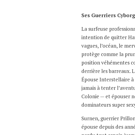
Ses Guerriers Cybor
La surfeuse profession
intention de quitter Haw
vagues, l’océan, le me
protège comme la prune
position véhémentes co
derrière les barreaux. L
Épouse Interstellaire 
jamais à tenter l’aventu
Colonie — et épouser n
dominateurs super sexy
Surnen, guerrier Prillo
épouse depuis des année