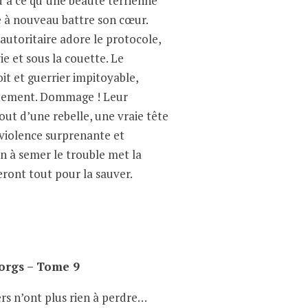
u’à ce qu’une beauté terrienne
e à nouveau battre son cœur.
autoritaire adore le protocole,
ie et sous la couette. Le
oit et guerrier impitoyable,
tement. Dommage ! Leur
out d’une rebelle, une vraie tête
 violence surprenante et
n à semer le trouble met la
feront tout pour la sauver.
borgs – Tome 9
rs n’ont plus rien à perdre…