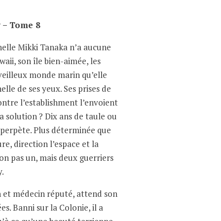
g – Tome 8
nelle Mikki Tanaka n’a aucune
aii, son île bien-aimée, les
rveilleux monde marin qu’elle
lle de ses yeux. Ses prises de
ntre l’establishment l’envoient
a solution ? Dix ans de taule ou
à perpète. Plus déterminée que
re, direction l’espace et la
on pas un, mais deux guerriers
.
n et médecin réputé, attend son
s. Banni sur la Colonie, il a