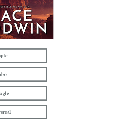
ple
obo
ogle
ersal