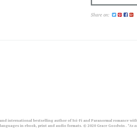
Share on:
nd international bestselling author of Sci-Fi and Paranormal romance with
le languages in ebook, print and audio formats. © 2020 Grace Goodwin
. *As 