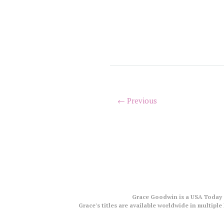
← Previous
Grace Goodwin is a USA Today a
Grace's titles are available worldwide in multip