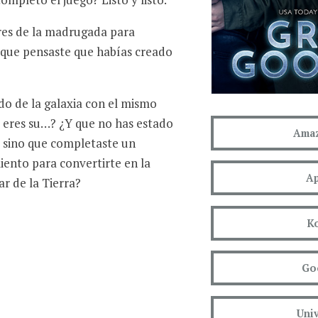
tres de la madrugada para
y que pensaste que habías creado
do de la galaxia con el mismo
e eres su…? ¿Y que no has estado
Amaz
 sino que completaste un
ento para convertirte en la
Ap
r de la Tierra?
K
Go
Univ