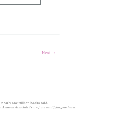
Next →
 nearly one million books sold.
an Amazon Associate I earn from qualifying purchases.