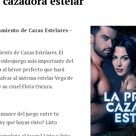
 cazadora estelar
miento de Cazas Estelares –
nto de Cazas Estelares. El
 videojuego más importante del
a al héroe perfecto que hará
alvar al sistema estelar Vega de
 su cruel Flota Oscura.
omance del juego entre tu
exy que hayas visto? Listo
mpleto el juego? Listo y listo.