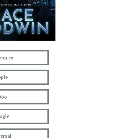
on.es
ple
obo
ogle
ersal