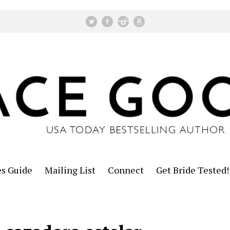
es Guide
Mailing List
Connect
Get Bride Tested!