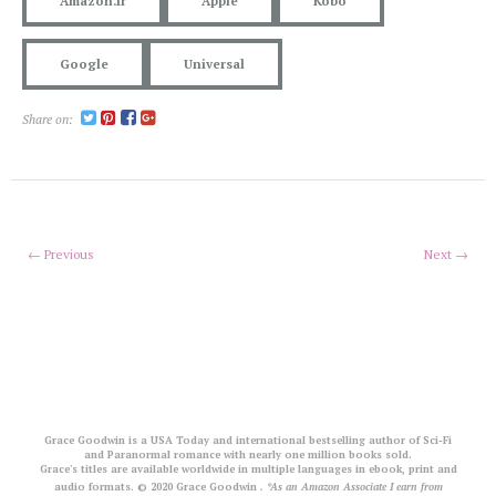
Amazon.fr
Apple
Kobo
Google
Universal
Share on:
← Previous
Next →
Grace Goodwin is a USA Today and international bestselling author of Sci-Fi
and Paranormal romance with nearly one million books sold.
Grace's titles are available worldwide in multiple languages in ebook, print and
audio formats. © 2020 Grace Goodwin
. *As an Amazon Associate I earn from