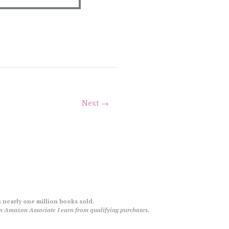
Next →
 nearly one million books sold.
an Amazon Associate I earn from qualifying purchases.