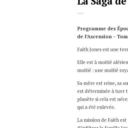
La Saga de 
Programme des Épous
de l’Ascension – Tom
Faith Jones est une ter
Elle est à moitié alérie
moitié : une moitié roy
Sa mère est reine, sa sœ
est déterminée à tuer t
planète si cela est néc
qui a été enlevée.
La mission de Faith est 
d’infiltrer la famille Ja