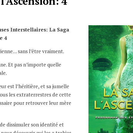
l’Ascension: 4
es Interstellaires: La Saga
e 4
rienne… sans l’être vraiment.
nne. Et pas n’importe quelle
ale.
ur est l’héritière, et sa jumelle
ous les extraterrestres de cette
essaire pour retrouver leur mère
de dissimuler son identité et
x pour découvrir qui les a trahies