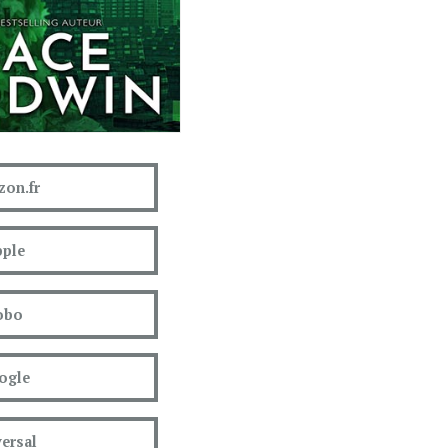
on.fr
ple
obo
ogle
ersal