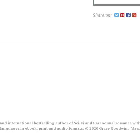
Share on:
nd international bestselling author of Sci-Fi and Paranormal romance with
le languages in ebook, print and audio formats. © 2020 Grace Goodwin
. *As 