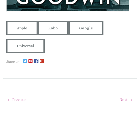
Apple
Kobo
Google
Universal
Share on:
← Previous
Next →