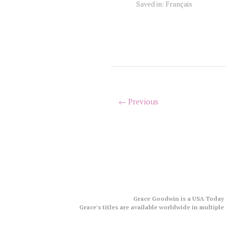
Saved in:
Français
← Previous
Grace Goodwin is a USA Today a
Grace's titles are available worldwide in multip