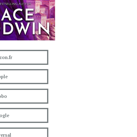
on.fr
ple
obo
ogle
ersal