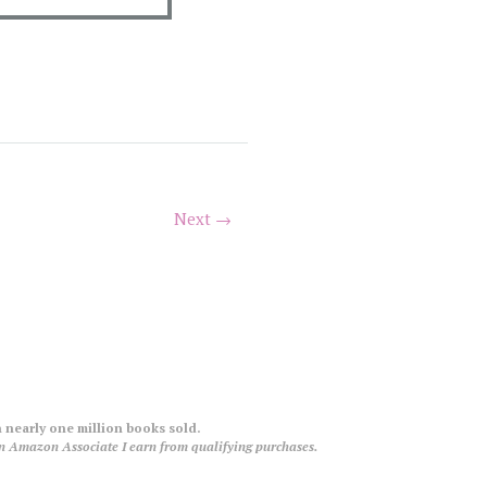
Next →
 nearly one million books sold.
an Amazon Associate I earn from qualifying purchases.