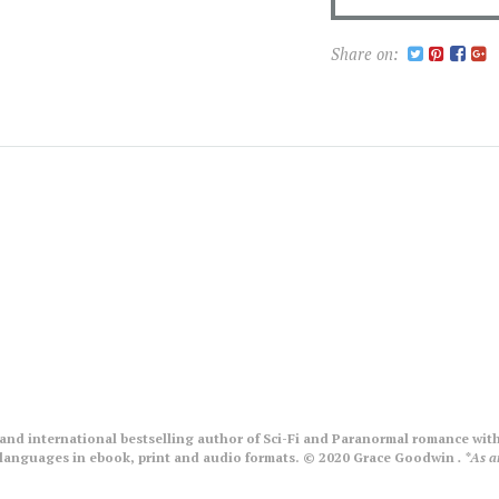
Share on:
nd international bestselling author of Sci-Fi and Paranormal romance with
le languages in ebook, print and audio formats. © 2020 Grace Goodwin
. *As 