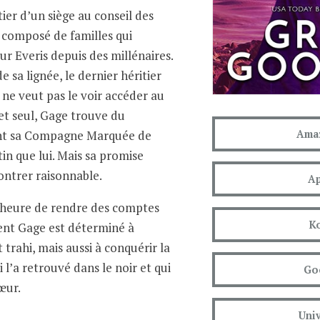
tier d’un siège au conseil des
t composé de familles qui
ur Everis depuis des millénaires.
de sa lignée, le dernier héritier
 ne veut pas le voir accéder au
 et seul, Gage trouve du
nt sa Compagne Marquée de
Amaz
n que lui. Mais sa promise
ontrer raisonnable.
Ap
l’heure de rendre des comptes
K
ent Gage est déterminé à
 trahi, mais aussi à conquérir la
 l’a retrouvé dans le noir et qui
Go
œur.
Univ