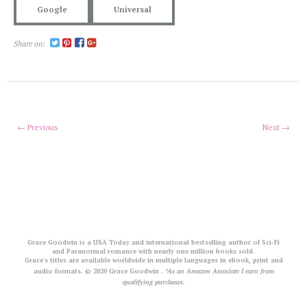
Google
Universal
Share on:
← Previous
Next →
Grace Goodwin is a USA Today and international bestselling author of Sci-Fi
and Paranormal romance with nearly one million books sold.
Grace's titles are available worldwide in multiple languages in ebook, print and
audio formats. © 2020 Grace Goodwin
. *As an Amazon Associate I earn from
qualifying purchases.