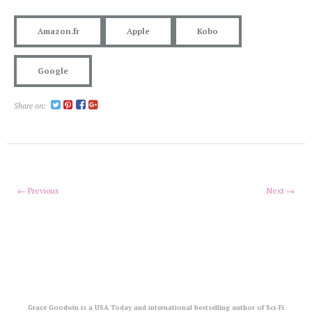
Amazon.fr
Apple
Kobo
Google
Share on:
← Previous
Next →
Grace Goodwin is a USA Today and international bestselling author of Sci-Fi