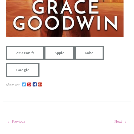
Amazon.fr
Apple
Kobo
Google
Share on:
← Previous
Next →