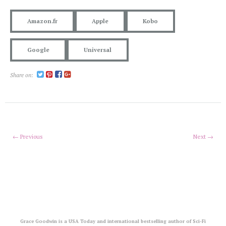
Amazon.fr
Apple
Kobo
Google
Universal
Share on:
← Previous
Next →
Grace Goodwin is a USA Today and international bestselling author of Sci-Fi