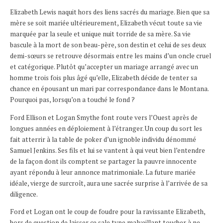
Elizabeth Lewis naquit hors des liens sacrés du mariage. Bien que sa
mère se soit mariée ultérieurement, Elizabeth vécut toute sa vie
marquée par la seule et unique nuit torride de sa mère. Sa vie
bascule à la mort de son beau-père, son destin et celui de ses deux
demi-sœurs se retrouve désormais entre les mains d’un oncle cruel
et catégorique. Plutôt qu’accepter un mariage arrangé avec un
homme trois fois plus âgé qu’elle, Elizabeth décide de tenter sa
chance en épousant un mari par correspondance dans le Montana.
Pourquoi pas, lorsqu’on a touché le fond ?
Ford Ellison et Logan Smythe font route vers l’Ouest après de
longues années en déploiement à l’étranger. Un coup du sort les
fait atterrir à la table de poker d’un ignoble individu dénommé
Samuel Jenkins. Ses fils et lui se vantent à qui veut bien l’entendre
de la façon dont ils comptent se partager la pauvre innocente
ayant répondu à leur annonce matrimoniale. La future mariée
idéale, vierge de surcroît, aura une sacrée surprise à l’arrivée de sa
diligence.
Ford et Logan ont le coup de foudre pour la ravissante Elizabeth,
hors de question de laisser ce sale type malveillant toucher à ne